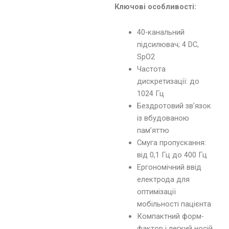
Ключові особливості:
40-канальний
підсилювач; 4 DC,
SpO2
Частота
дискретизації: до
1024 Гц
Бездротовий зв’язок
із вбудованою
пам’яттю
Смуга пропускання:
від 0,1 Гц до 400 Гц
Ергономічний ввід
електрода для
оптимізації
мобільності пацієнта
Компактний форм-
фактор і легкий носій