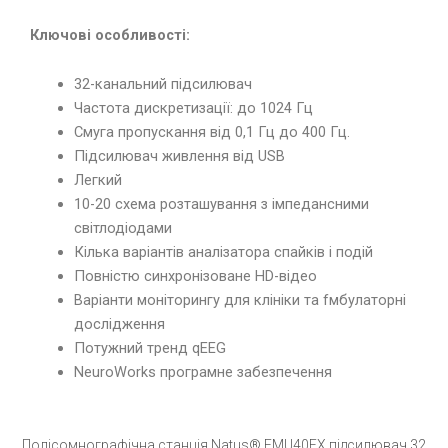
Ключові особливості:
32-канальний підсилювач
Частота дискретизації: до 1024 Гц
Смуга пропускання від 0,1 Гц до 400 Гц.
Підсилювач живлення від USB
Легкий
10-20 схема розташування з імпедансними
світлодіодами
Кілька варіантів аналізатора спайків і подій
Повністю синхронізоване HD-відео
Варіанти моніторингу для клініки та fмбулаторні
дослідження
Потужний тренд qEEG
NeuroWorks програмне забезпечення
Полісомнографічна станція Natus® EMU40EX підсилювач 32