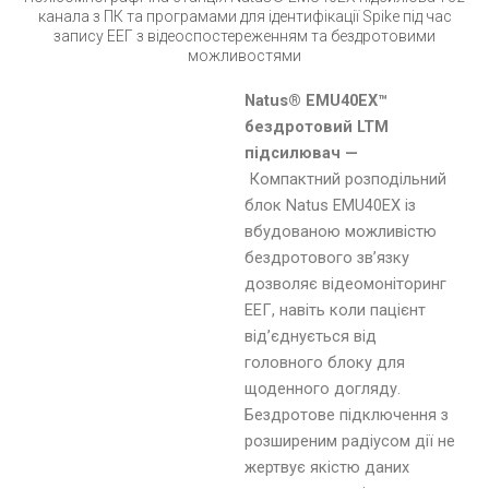
канала з ПК та програмами для ідентифікації Spike під час
запису ЕЕГ з відеоспостереженням та бездротовими
можливостями
Natus® EMU40EX™
бездротовий LTM
підсилювач —
Компактний розподільний
блок Natus EMU40EX із
вбудованою можливістю
бездротового зв’язку
дозволяє відеомоніторинг
ЕЕГ, навіть коли пацієнт
від’єднується від
головного блоку для
щоденного догляду.
Бездротове підключення з
розширеним радіусом дії не
жертвує якістю даних