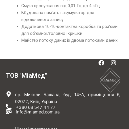
Смуга пропускання від 0,01 Гц до 4 кГц
Вбудована пам’ять і акумулятор для
відключеного запису
Додаткова 10-10-контактна коробка та роз’єми
для об’ємної/головної кришки
Майстер потоку даних із двома потоками даних
F
I
a
n
c
s
ТОВ "МіаМед"
e
t
b
a
o
g
пр. Миколи Бажана, буд. 14-А, приміщення 6,
o
r
k
a
02072, Київ, Україна
m
+380 68 547 44 77
info@miamed.com.ua