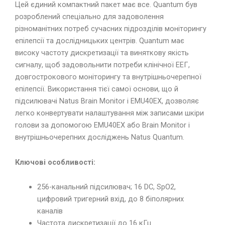
Цей єдиний компактний пакет має все. Quantum був
розроблений спеціально для задоволення
різноманітних потреб сучасних підрозділів моніторингу
епілепсії та дослідницьких центрів. Quantum має
високу частоту дискретизації та виняткову якість
сигналу, щоб задовольнити потреби клінічної ЕЕГ,
довгострокового моніторингу та внутрішньочерепної
епілепсії. Використання тієї самої основи, що й
підсилювачі Natus Brain Monitor і EMU40EX, дозволяє
легко конвертувати налаштування між записами шкіри
голови за допомогою EMU40EX або Brain Monitor і
внутрішньочерепних досліджень Natus Quantum.
Ключові особливості:
256-канальний підсилювач; 16 DC, SpO2,
цифровий тригерний вхід, до 8 біполярних
каналів
Частота дискретизації до 16 кГц