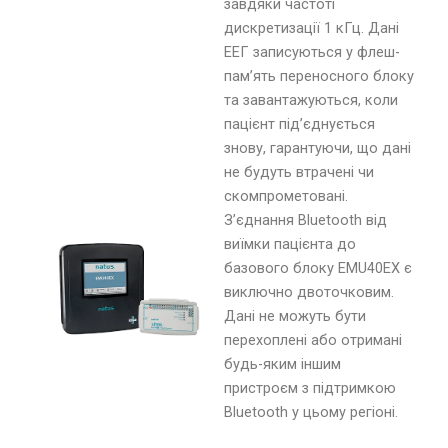
завдяки частоті
дискретизації 1 кГц. Дані
ЕЕГ записуються у флеш-
пам’ять переносного блоку
та завантажуються, коли
пацієнт під’єднується
знову, гарантуючи, що дані
не будуть втрачені чи
скомпрометовані.
З’єднання Bluetooth від
виїмки пацієнта до
базового блоку EMU40EX є
виключно двоточковим.
Дані не можуть бути
перехоплені або отримані
будь-яким іншим
пристроєм з підтримкою
Bluetooth у цьому регіоні.