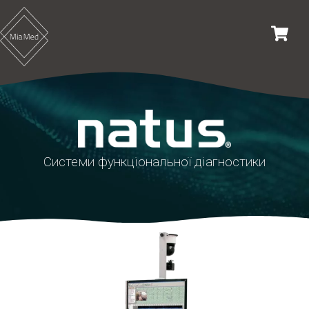
Перейти
до
вмісту
Системи функціональної діагностики